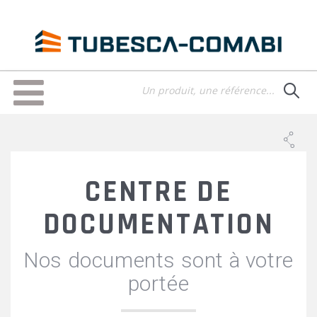
Aller
au
contenu
principal
Toggle
navigation
CENTRE DE
DOCUMENTATION
Nos documents sont à votre
portée