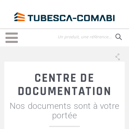
Aller
au
contenu
principal
Toggle
navigation
CENTRE DE
DOCUMENTATION
Nos documents sont à votre
portée