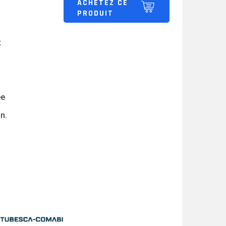
ACHETEZ CE
PRODUIT
t
ée
on.