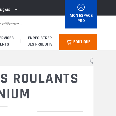
ANÇAIS
MON ESPACE
PRO
ERVICES
ENREGISTRER
BOUTIQUE
ERTS
DES PRODUITS
suis un distributeur
S ROULANTS
suis un loueur
NIUM
uis un utilisateur
 & Accessoires