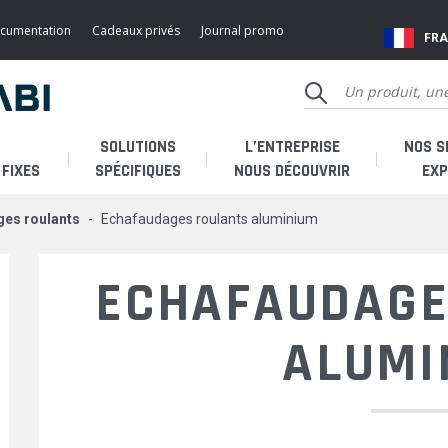
ocumentation
Cadeaux privés
Journal promo
FR
SOLUTIONS
L’ENTREPRISE
NOS S
FIXES
SPÉCIFIQUES
NOUS DÉCOUVRIR
EXP
ges roulants
echafaudages roulants aluminium
Qui sommes-nous ?
Je 
ECHAFAUDAGE
Histoire
Je 
ALUMI
Fabricant français
Je s
SAV & accessoires
SAV