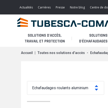
Aller
au
Actualités
Carrières
Presse
Notre blog
Centre de d
contenu
principal
SOLUTIONS D'ACCÈS,
SOLUTIONS
TRAVAIL ET PROTECTION
D'ÉCHAFAUDAGES 
accueil
toutes nos solutions d’accès
echafauda
Accès léger
L'ENTREPRISE
PLATES-FORMES
Echafaudages roulants
PRODUITS
PASSERELLES / ESCALIERS
Echafaudages fixes
APPLICATIONS
ECHELLES A CRINOLINE
echafaudages roulants aluminium
MODULES DE MAINTENANCE
Monte-matériaux
SERVICES
AÉRONAUTIQUE