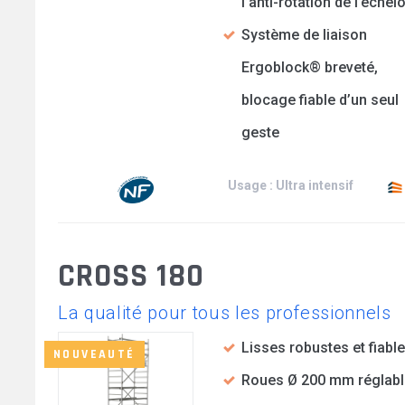
l’anti-rotation de l’échel
Système de liaison
Ergoblock® breveté,
blocage fiable d’un seul
geste
Usage : Ultra intensif
CROSS 180
La qualité pour tous les professionnels
Lisses robustes et fiabl
NOUVEAUTÉ
Roues Ø 200 mm réglabl