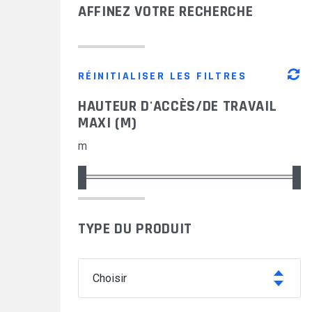
AFFINEZ VOTRE RECHERCHE
Equipements de protection
NOS CHANTIERS
individuelle
D'ENVERGURE
Solutions modulaires
DOCUMENTATION
RÉINITIALISER LES FILTRES
HAUTEUR D'ACCÈS/DE TRAVAIL
MAXI (M)
m
TYPE DU PRODUIT
choisir