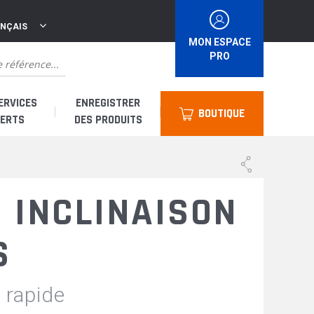
ANÇAIS
MON ESPACE
PRO
ERVICES
ENREGISTRER
BOUTIQUE
ERTS
DES PRODUITS
suis un distributeur
 INCLINAISON
suis un loueur
S
uis un utilisateur
 rapide
 & Accessoires