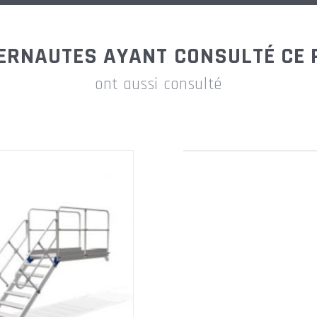
1,81m
TERNAUTES AYANT CONSULTÉ CE 
1,81m
ont aussi consulté
2,30m
2,30m
2,30m
2,30m