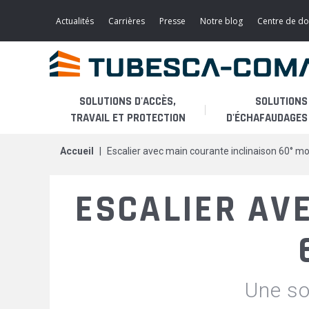
Aller
au
Actualités
Carrières
Presse
Notre blog
Centre de d
contenu
principal
SOLUTIONS D'ACCÈS,
SOLUTIONS
TRAVAIL ET PROTECTION
D'ÉCHAFAUDAGES 
accueil
escalier avec main courante inclinaison 60° m
Accès léger
L'ENTREPRISE
PLATES-FORMES
ESCALIER AV
Echafaudages roulants
PRODUITS
PASSERELLES / ESCALIERS
Echafaudages fixes
APPLICATIONS
ECHELLES A CRINOLINE
MODULES DE MAINTENANCE
Une so
Monte-matériaux
SERVICES
AÉRONAUTIQUE