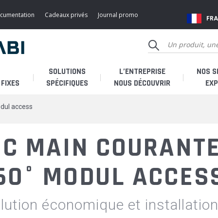
ocumentation
Cadeaux privés
Journal promo
FR
SOLUTIONS
L’ENTREPRISE
NOS S
FIXES
SPÉCIFIQUES
NOUS DÉCOUVRIR
EXP
odul access
Qui sommes-nous ?
Je 
EC MAIN COURANTE
Histoire
Je 
60° MODUL ACCES
Fabricant français
Je s
lution économique et installation
SAV & accessoires
SAV