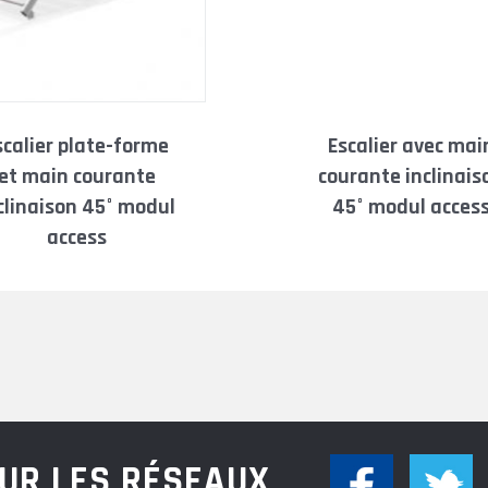
2,79m
2,79m
escalier avec main
et main courante
courante inclinais
clinaison 45° modul
45° modul acces
2,79m
access
2,79m
3,28m
3,28m
UR LES RÉSEAUX