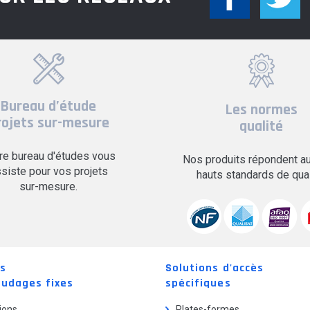
3,28m
3,28m
Bureau d’étude
Les normes
rojets sur-mesure
qualité
3,77m
re bureau d'études vous
Nos produits répondent au
siste pour vos projets
hauts standards de qual
sur-mesure.
3,77m
3,77m
ns
Solutions d'accès
audages fixes
spécifiques
ions
Plates-formes