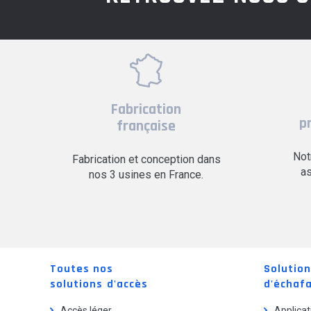
Fabrication
p
française
Not
Fabrication et conception dans
as
nos 3 usines en France.
Toutes nos
Solutio
solutions d'accès
d'échaf
Accès léger
Applicat