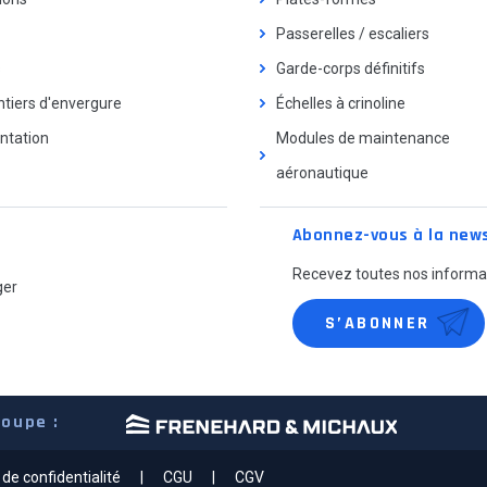
3,77m
Passerelles / escaliers
s
Garde-corps définitifs
4,26m
tiers d'envergure
Échelles à crinoline
tation
Modules de maintenance
aéronautique
4,26m
Abonnez-vous à la news
4,26m
Recevez toutes nos informat
ger
S’ABONNER
4,26m
oupe :
 Options
4,75m
ètres de confidentialité, en garantissant la conformité avec le
 de confidentialité
CGU
CGV