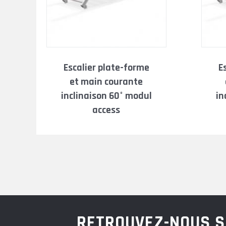
escalier plate-forme
escalier plate-forme
et main courante
inclinaison 60° modul
in
access
RETROUVEZ-NOUS S