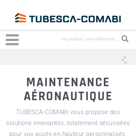
Aller
au
contenu
principal
Toggle
navigation
MAINTENANCE
AÉRONAUTIQUE
TUBESCA-COMABI vous propose des
solutions innovantes, totalement sécurisées
pour vos accès en hauteur personnalisés.