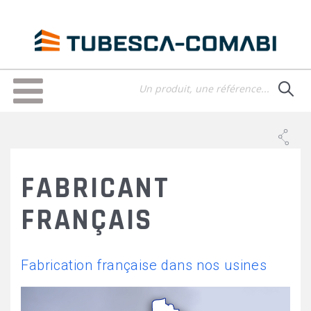
Aller
au
contenu
principal
Toggle
navigation
FABRICANT
FRANÇAIS
Fabrication française dans nos usines