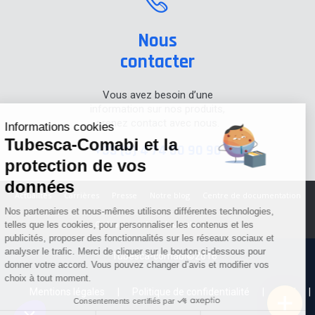
Nous
contacter
Vous avez besoin d’une
information sur nos produits,
prenez contact avec nous.
Informations cookies
Tubesca-Comabi et la
+33 (0) 4 74 00 90 90
protection de vos
données
Actualités
Carrières
Presse
Notre blog
Centre de documentation
Nos partenaires et nous-mêmes utilisons différentes technologies,
Cadeaux privés
Journal promo
telles que les cookies, pour personnaliser les contenus et les
publicités, proposer des fonctionnalités sur les réseaux sociaux et
analyser le trafic. Merci de cliquer sur le bouton ci-dessous pour
Tubesca-comabi©2016
donner votre accord. Vous pouvez changer d’avis et modifier vos
choix à tout moment.
Mentions légales
Politique de confidentialité
CGU
Consentements certifiés par