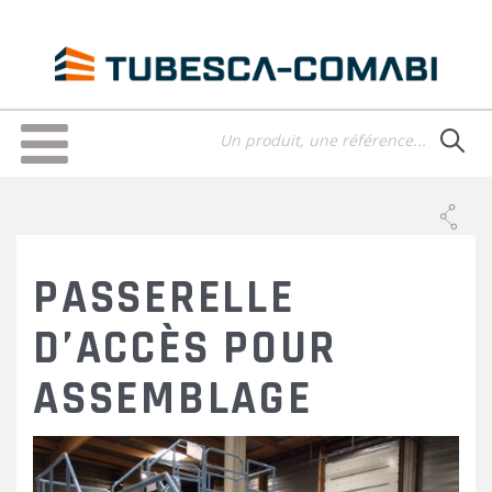
Aller
au
contenu
principal
Toggle
navigation
PASSERELLE
D’ACCÈS POUR
ASSEMBLAGE
PASSERELLE-