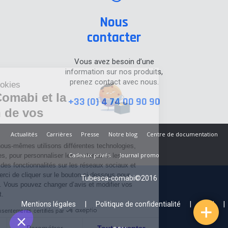
Nous
contacter
Vous avez besoin d’une
information sur nos produits,
prenez contact avec nous.
Informations cookies
Tubesca-Comabi et la
+33 (0) 4 74 00 90 90
protection de vos
données
Actualités
Carrières
Presse
Notre blog
Centre de documentation
Nos partenaires et nous-mêmes utilisons différentes technologies,
Cadeaux privés
Journal promo
telles que les cookies, pour personnaliser les contenus et les
publicités, proposer des fonctionnalités sur les réseaux sociaux et
analyser le trafic. Merci de cliquer sur le bouton ci-dessous pour
Tubesca-comabi©2016
donner votre accord. Vous pouvez changer d’avis et modifier vos
choix à tout moment.
Mentions légales
Politique de confidentialité
CGU
Consentements certifiés par