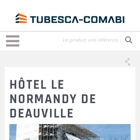
Aller
au
contenu
principal
Toggle
navigation
HÔTEL LE
NORMANDY DE
DEAUVILLE
HOTEL_NORMANDY_DEAUVI