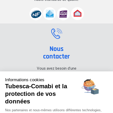
Nous
contacter
Vous avez besoin d’une
information sur nos produits,
prenez contact avec nous.
Informations cookies
Tubesca-Comabi et la
+33 (0) 4 74 00 90 90
protection de vos
données
Actualités
Carrières
Presse
Notre blog
Centre de documentation
Nos partenaires et nous-mêmes utilisons différentes technologies,