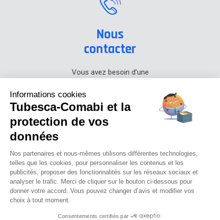
Nous
contacter
Vous avez besoin d’une
information sur nos produits,
prenez contact avec nous.
Informations cookies
Tubesca-Comabi et la
+33 (0) 4 74 00 90 90
protection de vos
données
Actualités
Carrières
Presse
Notre blog
Centre de documentation
Nos partenaires et nous-mêmes utilisons différentes technologies,
Cadeaux privés
Journal promo
telles que les cookies, pour personnaliser les contenus et les
publicités, proposer des fonctionnalités sur les réseaux sociaux et
analyser le trafic. Merci de cliquer sur le bouton ci-dessous pour
Tubesca-comabi©2016
donner votre accord. Vous pouvez changer d’avis et modifier vos
choix à tout moment.
Mentions légales
Politique de confidentialité
CGU
Consentements certifiés par