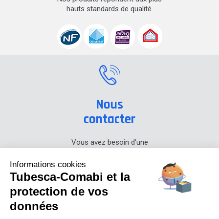
hauts standards de qualité.
Nous
contacter
Vous avez besoin d’une
information sur nos produits,
prenez contact avec nous.
Informations cookies
Tubesca-Comabi et la
+33 (0) 4 74 00 90 90
protection de vos
données
Actualités
Carrières
Presse
Notre blog
Centre de documentation