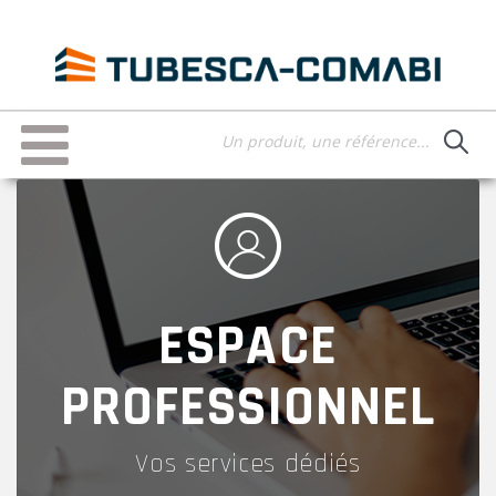
Aller
au
contenu
principal
Toggle
navigation
ESPACE
PROFESSIONNEL
Vos services dédiés