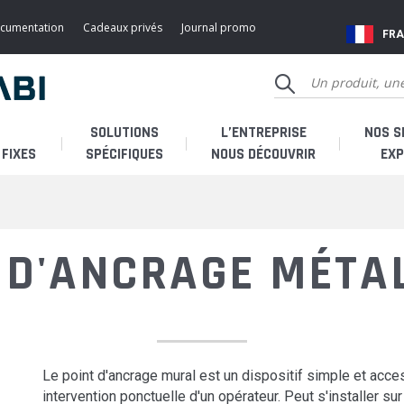
ocumentation
Cadeaux privés
Journal promo
FR
SOLUTIONS
L’ENTREPRISE
NOS S
FIXES
SPÉCIFIQUES
NOUS DÉCOUVRIR
EXP
Qui sommes-nous ?
Je 
 D'ANCRAGE MÉTA
Histoire
Je 
Fabricant français
Je s
SAV & accessoires
SAV
Le point d'ancrage mural est un dispositif simple et acc
intervention ponctuelle d'un opérateur. Peut s'installer su