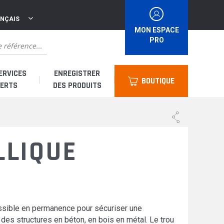
ANÇAIS
MON ESPACE
PRO
ERVICES
ENREGISTRER
BOUTIQUE
ERTS
DES PRODUITS
suis un distributeur
LLIQUE
suis un loueur
uis un utilisateur
 & Accessoires
essible en permanence pour sécuriser une
r des structures en béton, en bois en métal. Le trou