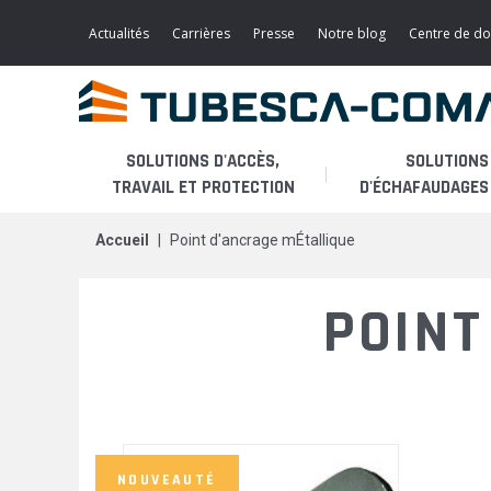
Aller
au
Actualités
Carrières
Presse
Notre blog
Centre de d
contenu
principal
SOLUTIONS D'ACCÈS,
SOLUTIONS
TRAVAIL ET PROTECTION
D'ÉCHAFAUDAGES 
accueil
point d'ancrage mÉtallique
Accès léger
L'ENTREPRISE
PLATES-FORMES
POINT
Echafaudages roulants
PRODUITS
PASSERELLES / ESCALIERS
Echafaudages fixes
APPLICATIONS
ECHELLES A CRINOLINE
MODULES DE MAINTENANCE
Monte-matériaux
SERVICES
AÉRONAUTIQUE
NOUVEAUTÉ