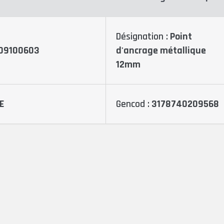
Désignation :
Point
09100603
d'ancrage métallique
12mm
E
Gencod :
3178740209568