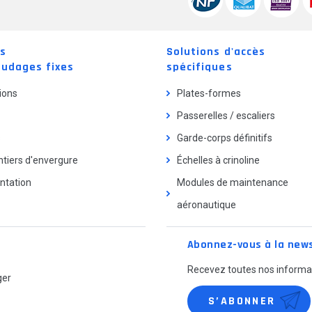
ns
Solutions d'accès
audages fixes
spécifiques
ions
Plates-formes
Passerelles / escaliers
s
Garde-corps définitifs
tiers d'envergure
Échelles à crinoline
tation
Modules de maintenance
aéronautique
Abonnez-vous à la news
Recevez toutes nos informat
ger
S’ABONNER