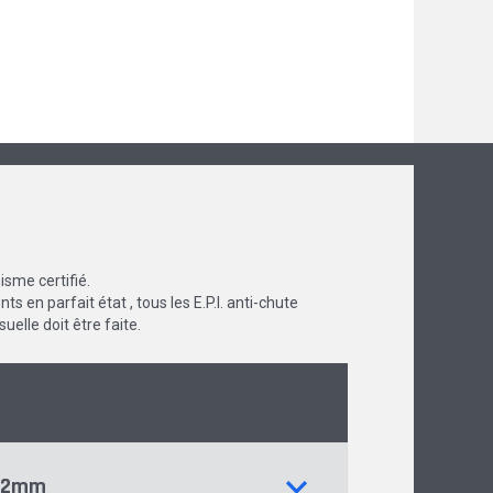
nisme certifié.
s en parfait état , tous les E.P.I. anti-chute
uelle doit être faite.
 12mm