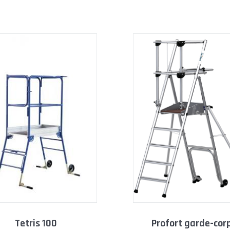
3,65m
3,89m
tetris 100
profort garde-corps