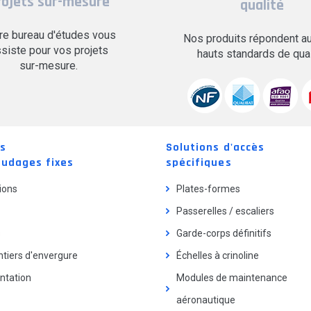
rojets sur-mesure
qualité
re bureau d'études vous
Nos produits répondent au
siste pour vos projets
hauts standards de qual
sur-mesure.
ns
Solutions d'accès
audages fixes
spécifiques
ions
Plates-formes
Passerelles / escaliers
s
Garde-corps définitifs
tiers d'envergure
Échelles à crinoline
tation
Modules de maintenance
aéronautique