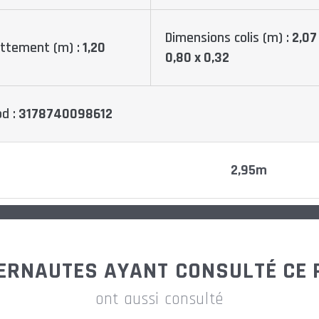
Dimensions colis (m) :
2,07
ttement (m) :
1,20
0,80 x 0,32
d :
3178740098612
2,95m
3,18m
TERNAUTES AYANT CONSULTÉ CE 
3,42m
ont aussi consulté