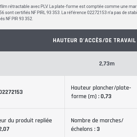
s film rétractable avec PLV. La plate-forme est comptée comme une m
6 sont certifiés NF PIRL 93 353. La référence 02272153 n’a pas de sta
iés NF PIR 93 352.
HAUTEUR D'ACCÈS/DE TRAVAIL
2,73m
Hauteur plancher/plate-
02272153
forme (m) :
0,73
ur du produit repliée
Nombre de marches/
2,07
échelons :
3