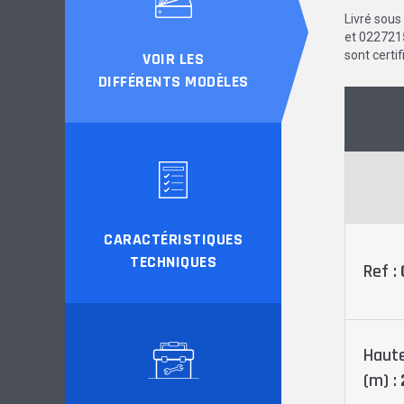
Livré sou
et 0227215
sont certif
VOIR LES
DIFFÉRENTS MODÈLES
CARACTÉRISTIQUES
TECHNIQUES
Ref :
Haute
(m) :