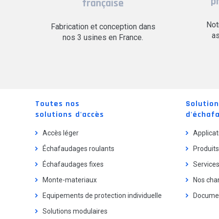
p
française
Not
Fabrication et conception dans
as
nos 3 usines en France.
Toutes nos
Solutio
solutions d'accès
d'échaf
Accès léger
Applicat
Échafaudages roulants
Produits
Échafaudages fixes
Service
Monte-materiaux
Nos chan
Equipements de protection individuelle
Documen
Solutions modulaires