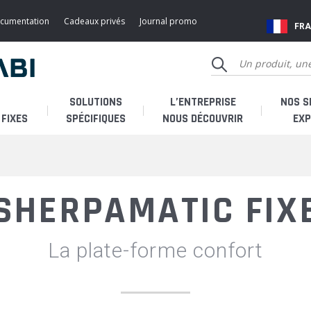
ocumentation
Cadeaux privés
Journal promo
FR
SOLUTIONS
L’ENTREPRISE
NOS S
FIXES
SPÉCIFIQUES
NOUS DÉCOUVRIR
EXP
Qui sommes-nous ?
Je 
SHERPAMATIC FIX
Histoire
Je 
La plate-forme confort
Fabricant français
Je s
SAV & accessoires
SAV