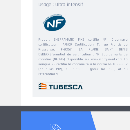
Usage : Ultra intensif
Produit SHERPAMATIC FIXE certifié NF. Organisme
certificateur : AFNOR Certification, 11, rue Francis de
Pressensé, F-93571 LA PLAINE SAINT DENIS
CEDEXRéférentiel de certification : NF équipements de
chantier (NF096) disponible sur www.marque-nf.com La
marque NF certifie la conformité à la norme NF P 93-352
(pour les PIR), NF P 93-353 (pour les PIRL) et au
référentiel NF096