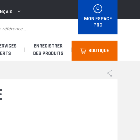
ANÇAIS
MON ESPACE
PRO
ERVICES
ENREGISTRER
BOUTIQUE
ERTS
DES PRODUITS
suis un distributeur
E
suis un loueur
uis un utilisateur
 & Accessoires