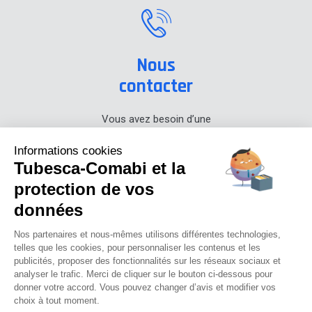
Nous
contacter
Vous avez besoin d’une
information sur nos produits,
prenez contact avec nous.
Informations cookies
Tubesca-Comabi et la
+33 (0) 4 74 00 90 90
protection de vos
données
Actualités
Carrières
Presse
Notre blog
Centre de documentation
Nos partenaires et nous-mêmes utilisons différentes technologies,
Cadeaux privés
Journal promo
telles que les cookies, pour personnaliser les contenus et les
publicités, proposer des fonctionnalités sur les réseaux sociaux et
analyser le trafic. Merci de cliquer sur le bouton ci-dessous pour
Tubesca-comabi©2016
donner votre accord. Vous pouvez changer d’avis et modifier vos
choix à tout moment.