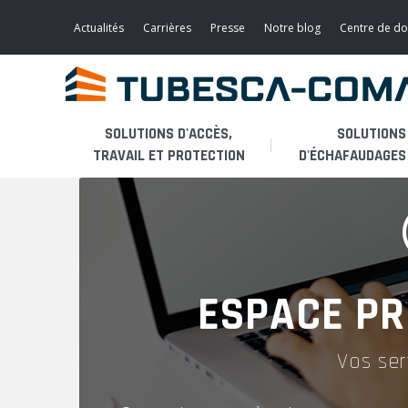
Aller
au
Actualités
Carrières
Presse
Notre blog
Centre de d
contenu
principal
SOLUTIONS D'ACCÈS,
SOLUTIONS
TRAVAIL ET PROTECTION
D'ÉCHAFAUDAGES 
Accès léger
L'ENTREPRISE
PLATES-FORMES
Echafaudages roulants
PRODUITS
PASSERELLES / ESCALIERS
ESPACE PR
Echafaudages fixes
APPLICATIONS
ECHELLES A CRINOLINE
Vos ser
MODULES DE MAINTENANCE
Monte-matériaux
SERVICES
AÉRONAUTIQUE