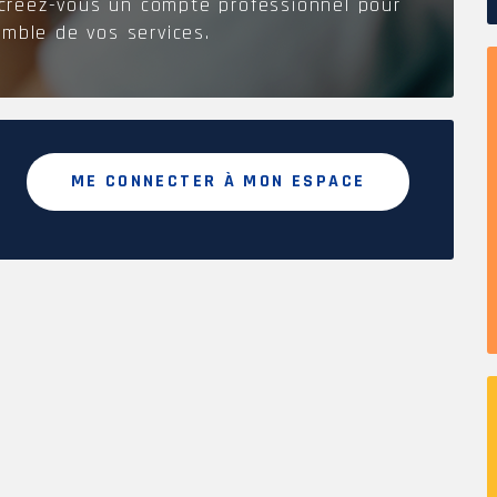
créez-vous un compte professionnel pour
emble de vos services.
QSE
Carrières
ME CONNECTER À MON ESPACE