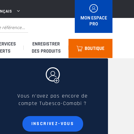
ANÇAIS
MON ESPACE
PRO
ERVICES
ENREGISTRER
BOUTIQUE
ERTS
DES PRODUITS
suis un distributeur
suis un loueur
Vous n’avez pas encore de
compte Tubesca-Comabi ?
uis un utilisateur
INSCRIVEZ-VOUS
 & Accessoires