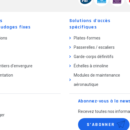
ns
Solutions d'accès
audages fixes
spécifiques
ions
Plates-formes
Passerelles / escaliers
s
Garde-corps définitifs
tiers d'envergure
Échelles à crinoline
tation
Modules de maintenance
aéronautique
Abonnez-vous à la news
Recevez toutes nos informat
ger
S’ABONNER