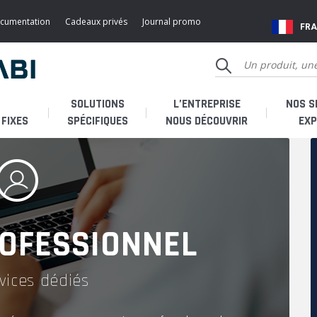
ocumentation
Cadeaux privés
Journal promo
FR
SOLUTIONS
L’ENTREPRISE
NOS S
FIXES
SPÉCIFIQUES
NOUS DÉCOUVRIR
EXP
Qui sommes-nous ?
Je 
Histoire
Je 
OFESSIONNEL
Fabricant français
Je s
vices dédiés
SAV & accessoires
SAV